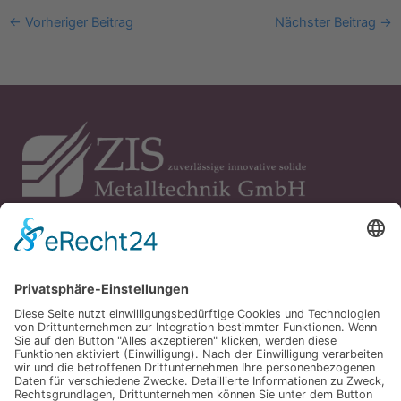
←
Vorheriger Beitrag
Nächster Beitrag
→
ZIS Metalltechnik
Öffnungszeiten
Links
GmbH
Mo. - Do.: 07:00 -
Unternehmen
Moorstraße 21
16:00
Leistungen
27299 Langwedel
Fr.: 07:00 - 13:00
Ansprechpartner
E-mail: info@zis-
metalltechnik.de
Kontakt
Mobil: +49 (0) 172
Jobs